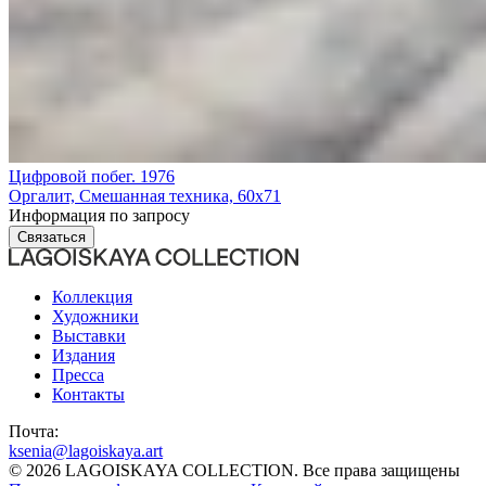
Цифровой побег
. 1976
Оргалит, Смешанная техника, 60x71
Информация по запросу
Связаться
Коллекция
Художники
Выставки
Издания
Пресса
Контакты
Почта:
ksenia@lagoiskaya.art
© 2026 LAGOISKAYA COLLECTION. Все права защищены