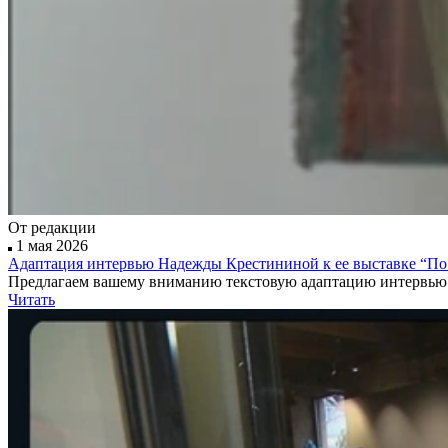
От редакции
1 мая 2026
Адаптация интервью Надежды Крестининой к ее выставке “По
Предлагаем вашему вниманию текстовую адаптацию интервью 
Читать