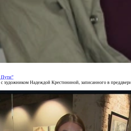
 Пути”
с художником Надеждой Крестининой, записанного в преддвери