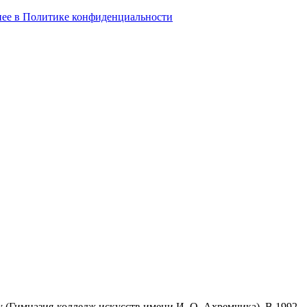
ее в Политике конфиденциальности
у (Гимназия-колледж искусств имени И. О. Ахремчика). В 1992