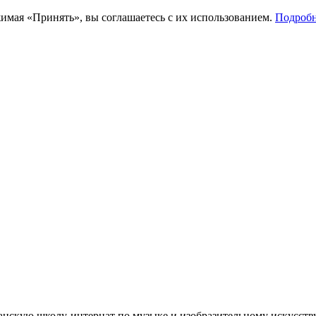
имая «Принять», вы соглашаетесь с их использованием.
Подробн
канскую школу-интернат по музыке и изобразительному искусств